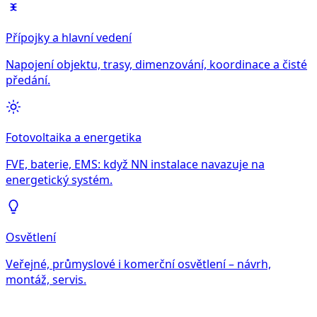
Přípojky a hlavní vedení
Napojení objektu, trasy, dimenzování, koordinace a čisté
předání.
Fotovoltaika a energetika
FVE, baterie, EMS: když NN instalace navazuje na
energetický systém.
Osvětlení
Veřejné, průmyslové i komerční osvětlení – návrh,
montáž, servis.