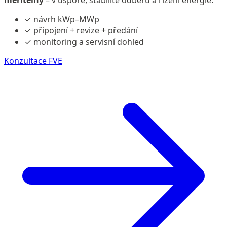
měřitelný
– v úspoře, stabilitě odběru a řízení energie.
✓
návrh kWp–MWp
✓
připojení + revize + předání
✓
monitoring a servisní dohled
Konzultace FVE