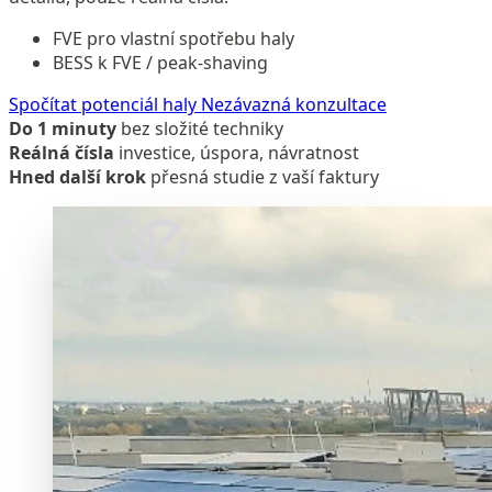
FVE pro vlastní spotřebu haly
BESS k FVE / peak-shaving
Spočítat potenciál haly
Nezávazná konzultace
Do 1 minuty
bez složité techniky
Reálná čísla
investice, úspora, návratnost
Hned další krok
přesná studie z vaší faktury