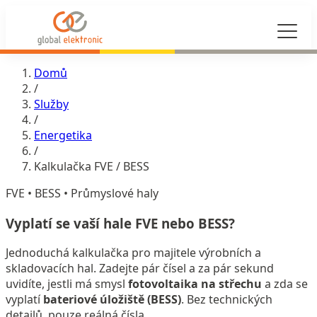
Domů
/
Služby
/
Energetika
/
Kalkulačka FVE / BESS
FVE • BESS • Průmyslové haly
Vyplatí se vaší hale
FVE nebo BESS?
Jednoduchá kalkulačka pro majitele výrobních a
skladovacích hal. Zadejte pár čísel a za pár sekund
uvidíte, jestli má smysl
fotovoltaika na střechu
a zda se
vyplatí
bateriové úložiště (BESS)
. Bez technických
detailů, pouze reálná čísla.