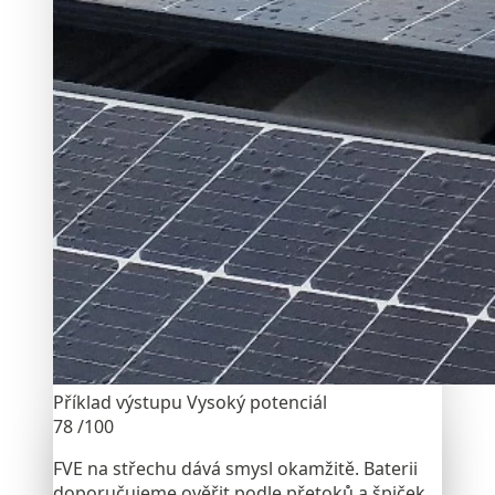
Příklad výstupu
Vysoký potenciál
78
/100
FVE na střechu dává smysl okamžitě. Baterii
doporučujeme ověřit podle přetoků a špiček.