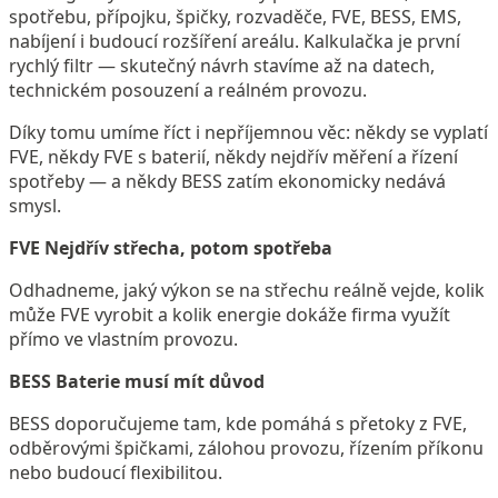
spotřebu, přípojku, špičky, rozvaděče, FVE, BESS, EMS,
nabíjení i budoucí rozšíření areálu. Kalkulačka je první
rychlý filtr — skutečný návrh stavíme až na datech,
technickém posouzení a reálném provozu.
Díky tomu umíme říct i nepříjemnou věc: někdy se vyplatí
FVE, někdy FVE s baterií, někdy nejdřív měření a řízení
spotřeby — a někdy BESS zatím ekonomicky nedává
smysl.
FVE
Nejdřív střecha, potom spotřeba
Odhadneme, jaký výkon se na střechu reálně vejde, kolik
může FVE vyrobit a kolik energie dokáže firma využít
přímo ve vlastním provozu.
BESS
Baterie musí mít důvod
BESS doporučujeme tam, kde pomáhá s přetoky z FVE,
odběrovými špičkami, zálohou provozu, řízením příkonu
nebo budoucí flexibilitou.