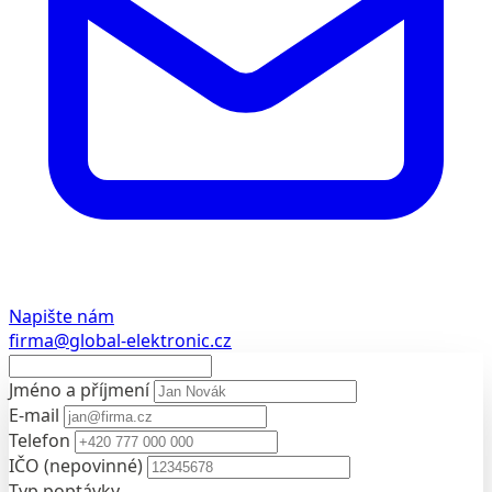
Napište nám
firma@global-elektronic.cz
Jméno a příjmení
E-mail
Telefon
IČO
(nepovinné)
Typ poptávky