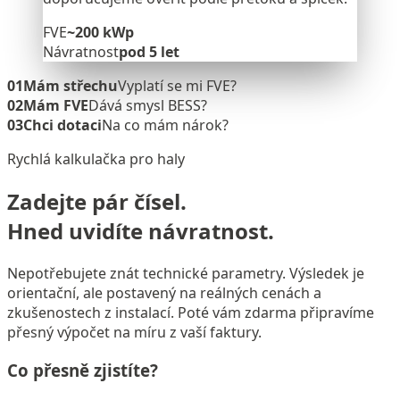
FVE
~200 kWp
Návratnost
pod 5 let
01
Mám střechu
Vyplatí se mi FVE?
02
Mám FVE
Dává smysl BESS?
03
Chci dotaci
Na co mám nárok?
Rychlá kalkulačka pro haly
Zadejte pár čísel.
Hned uvidíte návratnost.
Nepotřebujete znát technické parametry. Výsledek je
orientační, ale postavený na reálných cenách a
zkušenostech z instalací. Poté vám zdarma připravíme
přesný výpočet na míru z vaší faktury.
Co přesně zjistíte?