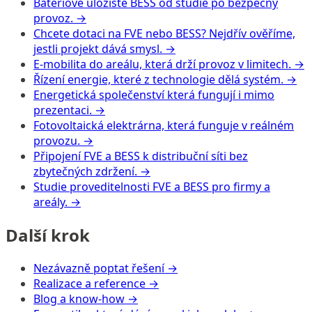
Bateriové úložiště BESS od studie po bezpečný
provoz.
→
Chcete dotaci na FVE nebo BESS? Nejdřív ověříme,
jestli projekt dává smysl.
→
E-mobilita do areálu, která drží provoz v limitech.
→
Řízení energie, které z technologie dělá systém.
→
Energetická společenství která fungují i mimo
prezentaci.
→
Fotovoltaická elektrárna, která funguje v reálném
provozu.
→
Připojení FVE a BESS k distribuční síti bez
zbytečných zdržení.
→
Studie proveditelnosti FVE a BESS pro firmy a
areály.
→
Další krok
Nezávazně poptat řešení
→
Realizace a reference
→
Blog a know-how
→