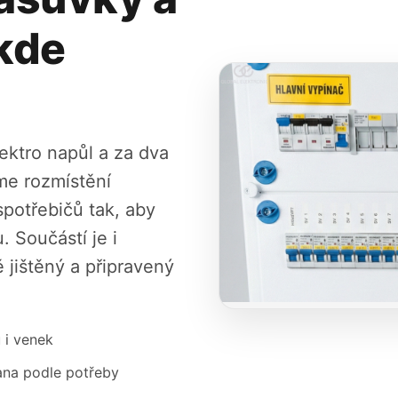
kde
lektro napůl a za dva
me rozmístění
spotřebičů tak, aby
 Součástí je i
 jištěný a připravený
 i venek
rana podle potřeby