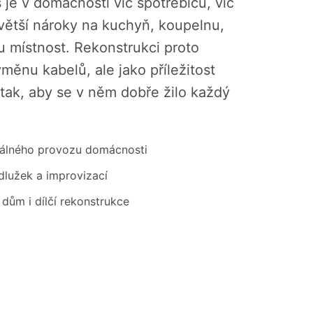
je v domácnosti víc spotřebičů, víc
větší nároky na kuchyň, koupelnu,
u místnost. Rekonstrukci proto
měnu kabelů, ale jako příležitost
tak, aby se v něm dobře žilo každý
eálného provozu domácnosti
dlužek a improvizací
 dům i dílčí rekonstrukce