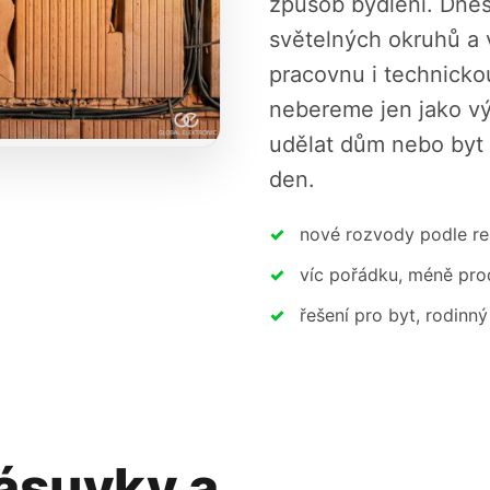
způsob bydlení. Dnes 
světelných okruhů a 
pracovnu i technicko
nebereme jen jako vý
udělat dům nebo byt 
den.
nové rozvody podle r
víc pořádku, méně pro
řešení pro byt, rodinný
ásuvky a