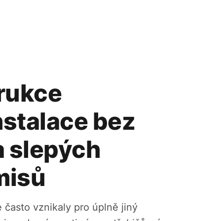
rukce
nstalace bez
a slepých
misů
e často vznikaly pro úplně jiný