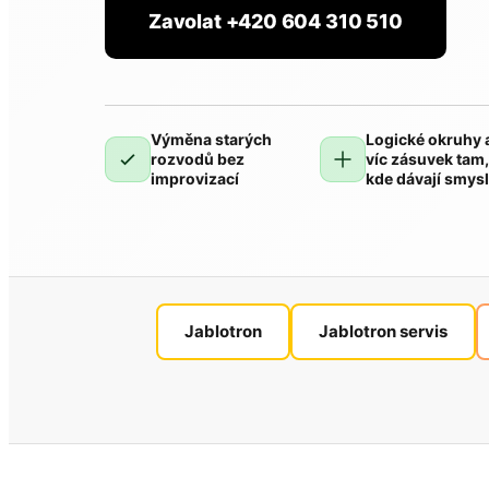
Zavolat +420 604 310 510
Výměna starých
Logické okruhy 
rozvodů bez
víc zásuvek tam
improvizací
kde dávají smys
Jablotron
Jablotron servis