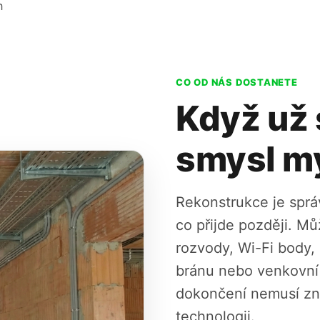
h
CO OD NÁS DOSTANETE
Když už 
smysl m
Rekonstrukce je správn
co přijde později. M
rozvody, Wi-Fi body, 
bránu nebo venkovní
dokončení nemusí zno
technologii.