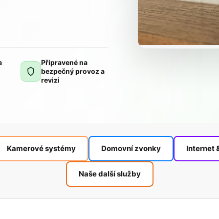
a
Připravené na
,
bezpečný provoz a
l
revizi
Kamerové systémy
Domovní zvonky
Internet 
Naše další služby